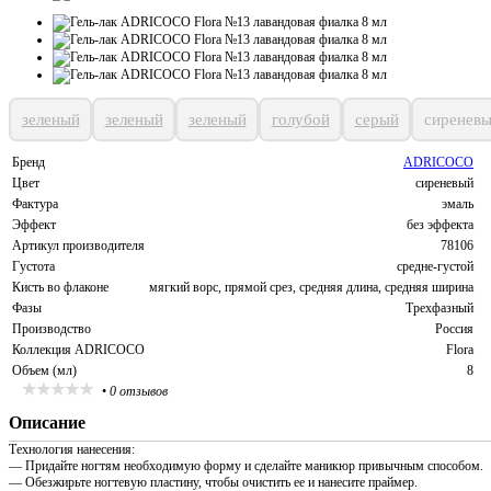
зеленый
зеленый
зеленый
голубой
серый
сиренев
Бренд
ADRICOCO
Цвет
сиреневый
Фактура
эмаль
Эффект
без эффекта
Артикул производителя
78106
Густота
средне-густой
Кисть во флаконе
мягкий ворс, прямой срез, средняя длина, средняя ширина
Фазы
Трехфазный
Производство
Россия
Коллекция ADRICOCO
Flora
Объем (мл)
8
•
0 отзывов
Описание
Технология нанесения:
— Придайте ногтям необходимую форму и сделайте маникюр привычным способом.
— Обезжирьте ногтевую пластину, чтобы очистить ее и нанесите праймер.