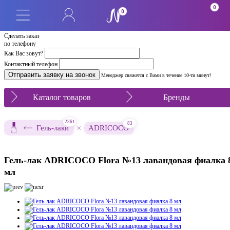
0
0
Сделать заказ
по телефону
Как Вас зовут?
Контактный телефон
Менеджер свяжется с Вами в течение 10-ти минут!
Каталог товаров
Бренды
2361
83
×
Гель-лаки
ADRICOCO
Гель-лак ADRICOCO Flora №13 лавандовая фиалка 
мл