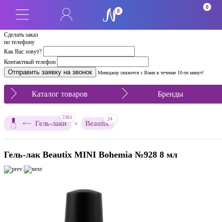
0
0
Сделать заказ
по телефону
Как Вас зовут?
Контактный телефон
Менеджер свяжется с Вами в течение 10-ти минут!
Каталог товаров
Бренды
2361
24
×
Гель-лаки
Beautix
Гель-лак Beautix MINI Bohemia №928 8 мл