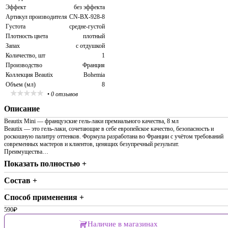
Эффект
без эффекта
Артикул производителя
CN-BX-928-8
Густота
средне-густой
Плотность цвета
плотный
Запах
с отдушкой
Количество, шт
1
Производство
Франция
Коллекция Beautix
Bohemia
Объем (мл)
8
•
0 отзывов
Описание
Beautix Mini — французские гель-лаки премиального качества, 8 мл
Beautix — это гель-лаки, сочетающие в себе европейское качество, безопасность и
роскошную палитру оттенков. Формула разработана во Франции с учётом требований
современных мастеров и клиентов, ценящих безупречный результат.
Преимущества…
Показать полностью +
Состав +
Способ применения +
590
₽
Наличие в магазинах