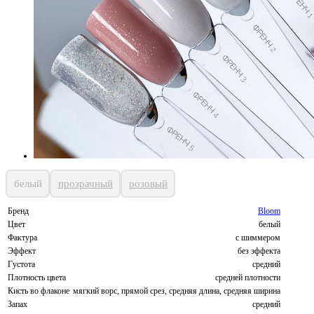
белый
прозрачный
розовый
Бренд
Bloom
Цвет
белый
Фактура
с шиммером
Эффект
без эффекта
Густота
средний
Плотность цвета
средней плотности
Кисть во флаконе
мягкий ворс, прямой срез, средняя длина, средняя ширина
Запах
средний