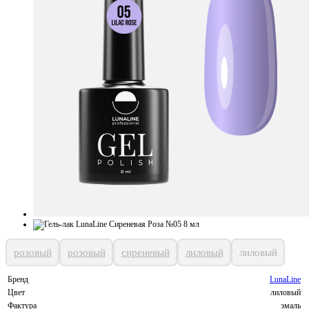
розовый
розовый
сиреневый
лиловый
лиловый
Бренд
LunaLine
Цвет
лиловый
Фактура
эмаль