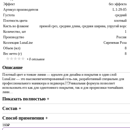
Эффект
без эффекта
Артикул производителя
L.1-29-05
Густота
средний
Плотность цвета
плотный
Кисть во флаконе
прямой срез, средняя длина, средняя ширина, упругий ворс
Количество, шт
1
Производство
Россия
Коллекция LunaLine
Сиреневая Роза
Объем (мл)
8
Вес нетто (г)
8
•
0 отзывов
Описание
Плотный цвет и тонкие линии — идеален для дизайна и покрытия в один слой
LunaLine — это высокопигментированный гель-лак, разработанный специально для
профессионального маникюра и педикюра. Уникальная формула позволяет
использовать его как для однотонного покрытия, так и для прорисовки тончайших
лини…
Показать полностью +
Состав +
Способ применения +
160
₽