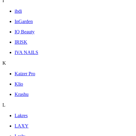
I
ibdi
InGarden
IQ Beauty
IRISK
IVA NAILS
K
Kaizer Pro
Klio
Krashu
L
Lakres
LAXY