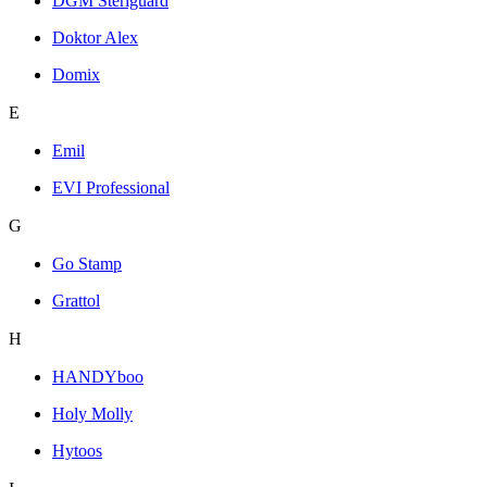
DGM Steriguard
Doktor Alex
Domix
E
Emil
EVI Professional
G
Go Stamp
Grattol
H
HANDYboo
Holy Molly
Hytoos