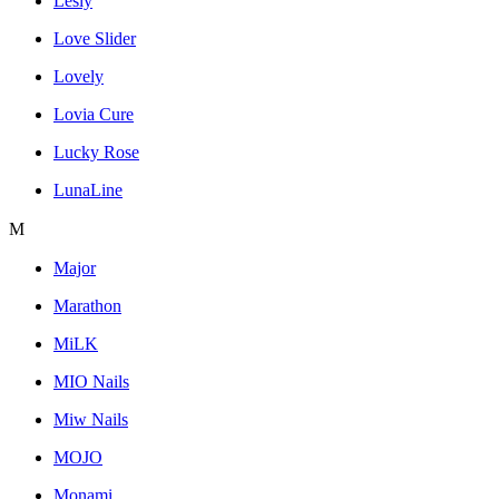
Lesly
Love Slider
Lovely
Lovia Cure
Lucky Rose
LunaLine
M
Major
Marathon
MiLK
MIO Nails
Miw Nails
MOJO
Monami