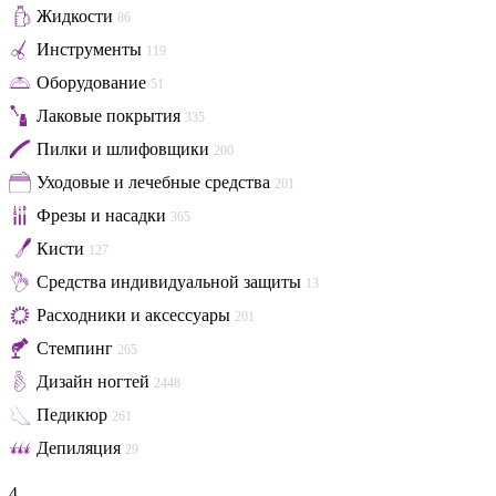
Жидкости
86
Инструменты
119
Оборудование
51
Лаковые покрытия
335
Пилки и шлифовщики
200
Уходовые и лечебные средства
201
Фрезы и насадки
365
Кисти
127
Средства индивидуальной защиты
13
Расходники и аксессуары
201
Стемпинг
265
Дизайн ногтей
2448
Педикюр
261
Депиляция
29
4