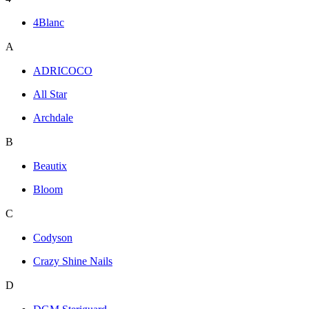
4Blanc
A
ADRICOCO
All Star
Archdale
B
Beautix
Bloom
C
Codyson
Crazy Shine Nails
D