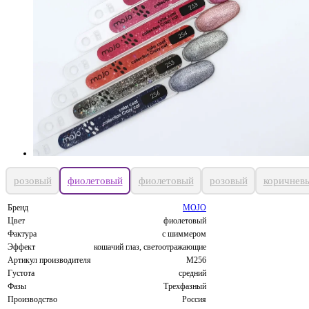
розовый
фиолетовый
фиолетовый
розовый
коричнев
Бренд
MOJO
Цвет
фиолетовый
Фактура
с шиммером
Эффект
кошачий глаз, светоотражающие
Артикул производителя
M256
Густота
средний
Фазы
Трехфазный
Производство
Россия