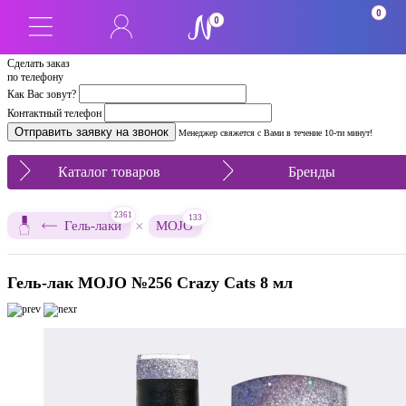
0
0
Сделать заказ
по телефону
Как Вас зовут?
Контактный телефон
Менеджер свяжется с Вами в течение 10-ти минут!
Каталог товаров
Бренды
2361
133
×
Гель-лаки
MOJO
Гель-лак MOJO №256 Crazy Cats 8 мл