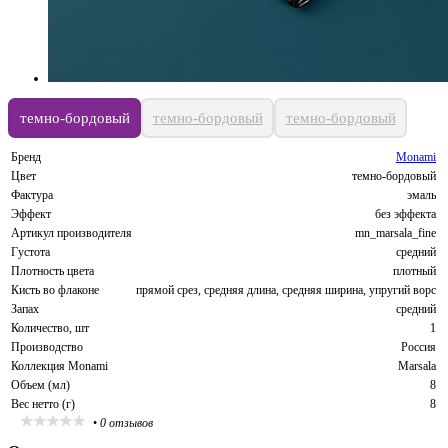
темно-бордовый
темно-бордовый
темно-бордовый
Бренд
Monami
Цвет
темно-бордовый
Фактура
эмаль
Эффект
без эффекта
Артикул производителя
mn_mаrsala_fine
Густота
средний
Плотность цвета
плотный
Кисть во флаконе
прямой срез, средняя длина, средняя ширина, упругий ворс
Запах
средний
Количество, шт
1
Производство
Россия
Коллекция Monami
Marsala
Объем (мл)
8
Вес нетто (г)
8
•
0 отзывов