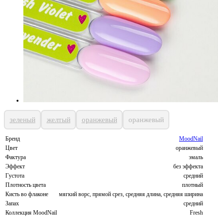
зеленый
желтый
оранжевый
оранжевый
Бренд
MoodNail
Цвет
оранжевый
Фактура
эмаль
Эффект
без эффекта
Густота
средний
Плотность цвета
плотный
Кисть во флаконе
мягкий ворс, прямой срез, средняя длина, средняя ширина
Запах
средний
Коллекция MoodNail
Fresh