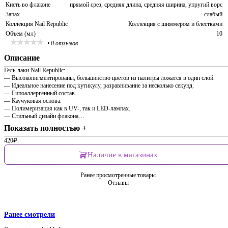
Кисть во флаконе
прямой срез, средняя длина, средняя ширина, упругий ворс
Запах
слабый
Коллекция Nail Republic
Коллекция с шиммером и блестками
Объем (мл)
10
•
0 отзывов
Описание
Гель-лаки Nail Republic:
— Высокопигментированы, большинство цветов из палитры ложатся в один слой.
— Идеальное нанесение под кутикулу, разравнивание за несколько секунд.
— Гипоаллергенный состав.
— Каучуковая основа.
— Полимеризация как в UV-, так и LED-лампах.
— Стильный дизайн флакона…
Показать полностью +
420
₽
Наличие в магазинах
Ранее просмотренные товары
Отзывы
Ранее смотрели