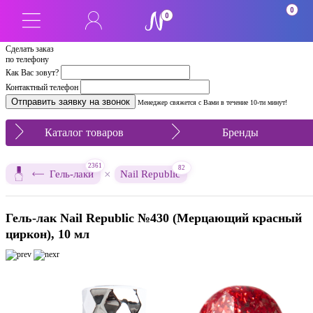
0
0
Сделать заказ
по телефону
Как Вас зовут?
Контактный телефон
Менеджер свяжется с Вами в течение 10-ти минут!
Каталог товаров
Бренды
2361
82
×
Гель-лаки
Nail Republic
Гель-лак Nail Republic №430 (Мерцающий красный
циркон), 10 мл