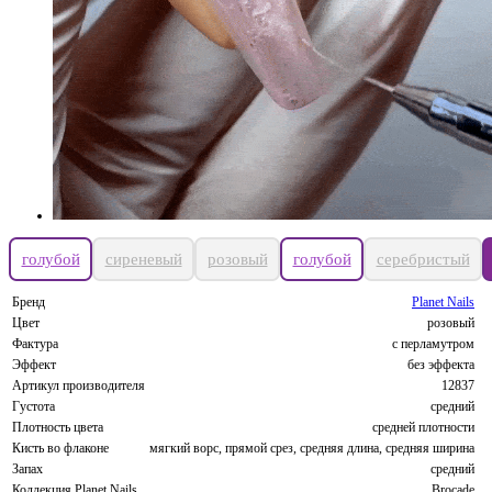
голубой
сиреневый
розовый
голубой
серебристый
Бренд
Planet Nails
Цвет
розовый
Фактура
с перламутром
Эффект
без эффекта
Артикул производителя
12837
Густота
средний
Плотность цвета
средней плотности
Кисть во флаконе
мягкий ворс, прямой срез, средняя длина, средняя ширина
Запах
средний
Коллекция Planet Nails
Brocade