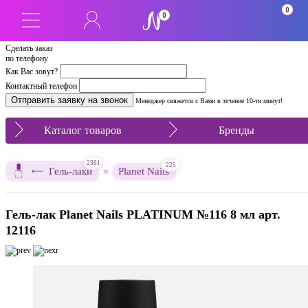
0
0
Сделать заказ
по телефону
Как Вас зовут?
Контактный телефон
Менеджер свяжется с Вами в течение 10-ти минут!
Каталог товаров
Бренды
2361
225
×
Гель-лаки
Planet Nails
Гель-лак Planet Nails PLATINUM №116 8 мл арт.
12116