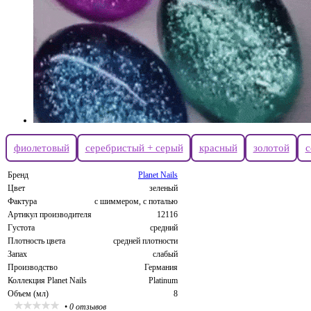
фиолетовый
серебристый + серый
красный
золотой
с
Бренд
Planet Nails
Цвет
зеленый
Фактура
с шиммером, с поталью
Артикул производителя
12116
Густота
средний
Плотность цвета
средней плотности
Запах
слабый
Производство
Германия
Коллекция Planet Nails
Platinum
Объем (мл)
8
•
0 отзывов