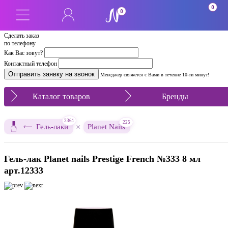
0
0
Сделать заказ
по телефону
Как Вас зовут?
Контактный телефон
Менеджер свяжется с Вами в течение 10-ти минут!
Каталог товаров
Бренды
2361
225
×
Гель-лаки
Planet Nails
Гель-лак Planet nails Prestige French №333 8 мл
арт.12333