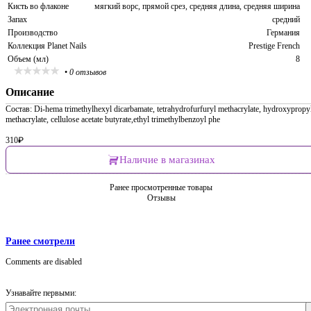
Кисть во флаконе
мягкий ворс, прямой срез, средняя длина, средняя ширина
Запах
средний
Производство
Германия
Коллекция Planet Nails
Prestige French
Объем (мл)
8
•
0 отзывов
Описание
Состав: Di-hema trimethylhexyl dicarbamate, tetrahydrofurfuryl methacrylate, hydroxypropy
methacrylate, cellulose acetate butyrate,ethyl trimethylbenzoyl phe
310
₽
Наличие в магазинах
Ранее просмотренные товары
Отзывы
Ранее смотрели
Comments are disabled
Узнавайте первыми: