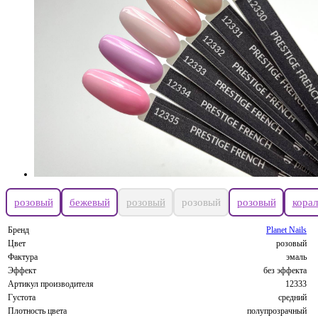
розовый
бежевый
розовый
розовый
розовый
кора
Бренд
Planet Nails
Цвет
розовый
Фактура
эмаль
Эффект
без эффекта
Артикул производителя
12333
Густота
средний
Плотность цвета
полупрозрачный