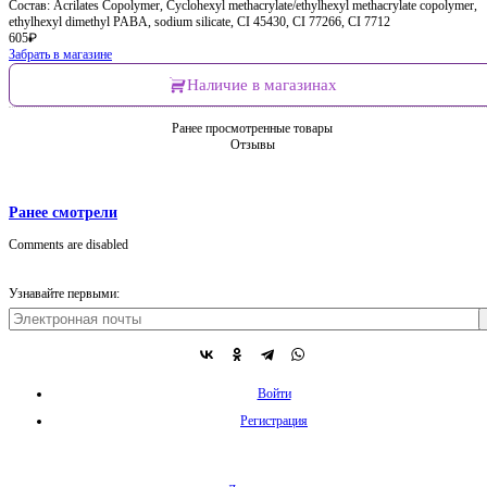
Состав: Acrilates Copolymer, Cyclohexyl methacrylate/ethylhexyl methacrylate copolymer,
ethylhexyl dimethyl PABA, sodium silicate, CI 45430, CI 77266, CI 7712
605
₽
Забрать в магазине
Наличие в магазинах
Ранее просмотренные товары
Отзывы
Ранее смотрели
Comments are disabled
Узнавайте первыми:
Войти
Регистрация