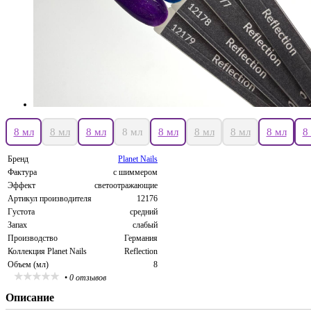
8 мл
8 мл
8 мл
8 мл
8 мл
8 мл
8 мл
8 мл
8
Бренд
Planet Nails
Фактура
с шиммером
Эффект
светоотражающие
Артикул производителя
12176
Густота
средний
Запах
слабый
Производство
Германия
Коллекция Planet Nails
Reflection
Объем (мл)
8
•
0 отзывов
Описание