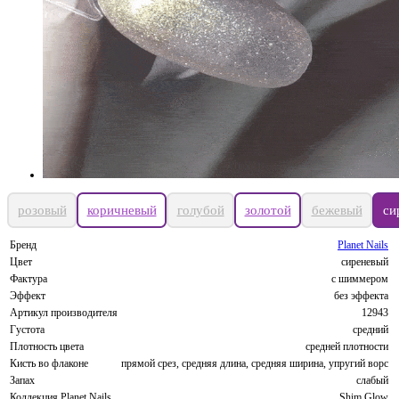
розовый
коричневый
голубой
золотой
бежевый
си
Бренд
Planet Nails
Цвет
сиреневый
Фактура
с шиммером
Эффект
без эффекта
Артикул производителя
12943
Густота
средний
Плотность цвета
средней плотности
Кисть во флаконе
прямой срез, средняя длина, средняя ширина, упругий ворс
Запах
слабый
Коллекция Planet Nails
Shim Glow