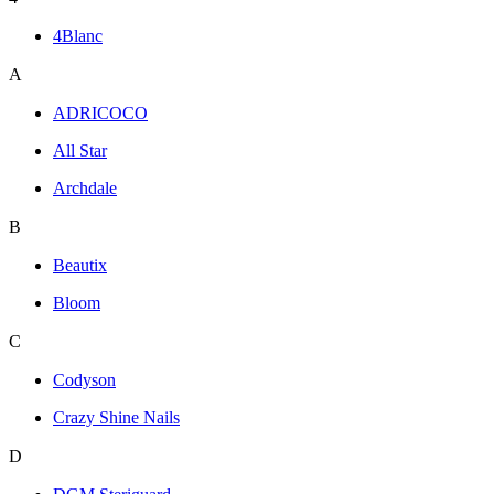
4Blanc
A
ADRICOCO
All Star
Archdale
B
Beautix
Bloom
C
Codyson
Crazy Shine Nails
D