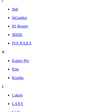
I
ibdi
InGarden
IQ Beauty
IRISK
IVA NAILS
K
Kaizer Pro
Klio
Krashu
L
Lakres
LAXY