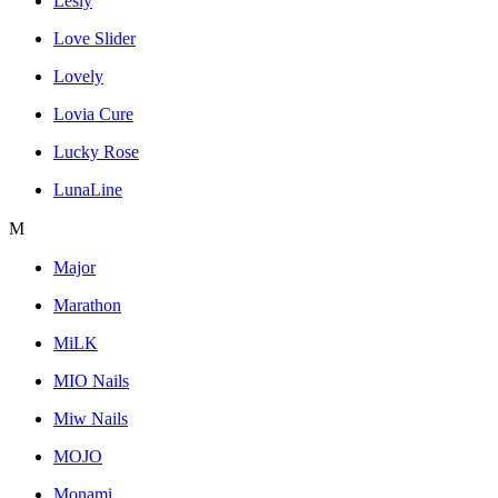
Lesly
Love Slider
Lovely
Lovia Cure
Lucky Rose
LunaLine
M
Major
Marathon
MiLK
MIO Nails
Miw Nails
MOJO
Monami