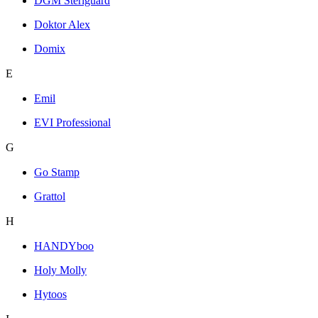
DGM Steriguard
Doktor Alex
Domix
E
Emil
EVI Professional
G
Go Stamp
Grattol
H
HANDYboo
Holy Molly
Hytoos