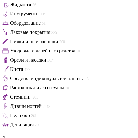
Жидкости
86
Инструменты
119
Оборудование
51
Лаковые покрытия
335
Пилки и шлифовщики
200
Уходовые и лечебные средства
201
Фрезы и насадки
367
Кисти
127
Средства индивидуальной защиты
13
Расходники и аксессуары
201
Стемпинг
265
Дизайн ногтей
2448
Педикюр
261
Депиляция
29
4