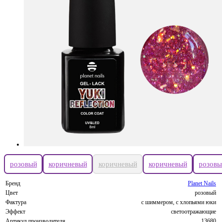
розовый
коричневый
коричневый
коричневый
розовы
Бренд
Planet Nails
Цвет
розовый
Фактура
с шиммером, с хлопьями юки
Эффект
светоотражающие
Артикул производителя
13680