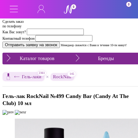
0
0
Сделать заказ
по телефону
Как Вас зовут?
Контактный телефон
Менеджер свяжется с Вами в течение 10-ти минут!
Каталог товаров
Бренды
2361
145
×
Гель-лаки
RockNail
Гель-лак RockNail №499 Candy Bar (Candy At The
Club) 10 мл