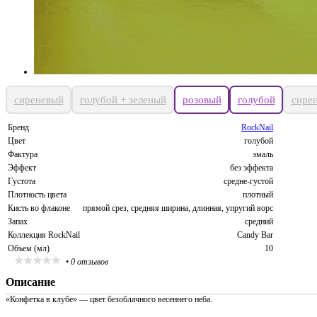
сиреневый
голубой + зеленый
розовый
голубой
сире
Бренд
RockNail
Цвет
голубой
Фактура
эмаль
Эффект
без эффекта
Густота
средне-густой
Плотность цвета
плотный
Кисть во флаконе
прямой срез, средняя ширина, длинная, упругий ворс
Запах
средний
Коллекция RockNail
Candy Bar
Объем (мл)
10
•
0 отзывов
Описание
«Конфетка в клубе» — цвет безоблачного весеннего неба.