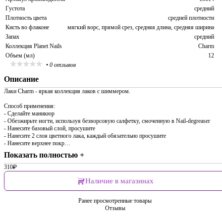
Густота
средний
Плотность цвета
средней плотности
Кисть во флаконе
мягкий ворс, прямой срез, средняя длина, средняя ширина
Запах
средний
Коллекция Planet Nails
Charm
Объем (мл)
12
•
0 отзывов
Описание
Лаки Charm - яркая коллекция лаков с шиммером.
Способ применения:
- Сделайте маникюр
- Обезжирьте ногти, используя безворсовую салфетку, смоченную в Nail-degreaser
- Нанесите базовый слой, просушите
- Нанесите 2 слоя цветного лака, каждый обязательно просушите
- Нанесите верхнее покр…
Показать полностью +
310
₽
Наличие в магазинах
Ранее просмотренные товары
Отзывы