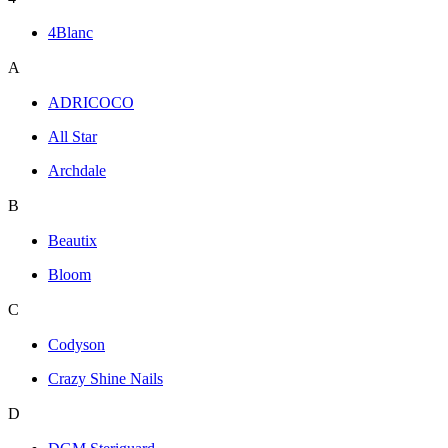
4Blanc
A
ADRICOCO
All Star
Archdale
B
Beautix
Bloom
C
Codyson
Crazy Shine Nails
D