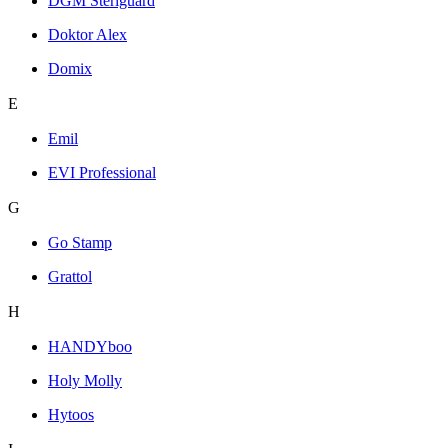
DGM Steriguard
Doktor Alex
Domix
E
Emil
EVI Professional
G
Go Stamp
Grattol
H
HANDYboo
Holy Molly
Hytoos