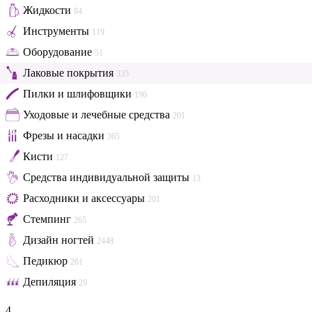
Жидкости
84
Инструменты
119
Оборудование
51
Лаковые покрытия
335
Пилки и шлифовщики
196
Уходовые и лечебные средства
201
Фрезы и насадки
365
Кисти
127
Средства индивидуальной защиты
13
Расходники и аксессуары
201
Стемпинг
265
Дизайн ногтей
2448
Педикюр
261
Депиляция
29
4