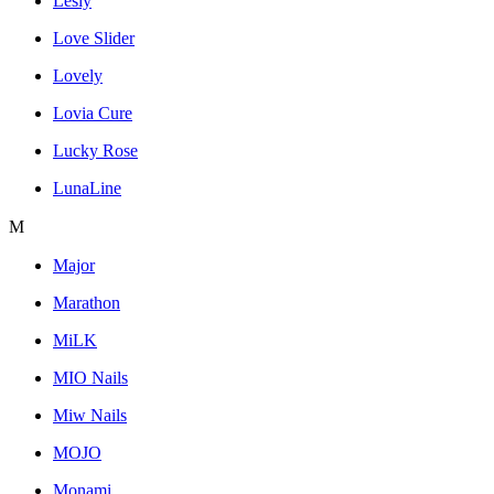
Lesly
Love Slider
Lovely
Lovia Cure
Lucky Rose
LunaLine
M
Major
Marathon
MiLK
MIO Nails
Miw Nails
MOJO
Monami