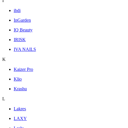
I
ibdi
InGarden
IQ Beauty
IRISK
IVA NAILS
K
Kaizer Pro
Klio
Krashu
L
Lakres
LAXY