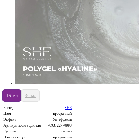
15 мл
30 мл
Бренд
SHE
Цвет
прозрачный
Эффект
без эффекта
Артикул производителя
7693722770998
Густота
густой
Плотность цвета
прозрачный