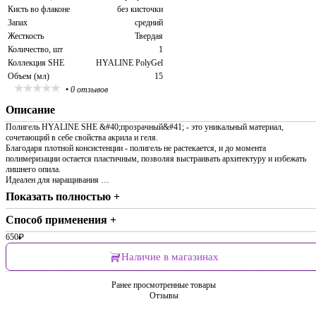
Кисть во флаконе
без кисточки
Запах
средний
Жесткость
Твердая
Количество, шт
1
Коллекция SHE
HYALINE PolyGel
Объем (мл)
15
•
0 отзывов
Описание
Полигель HYALINE SHE &#40;прозрачный&#41; - это уникальный материал,
сочетающий в себе свойства акрила и геля.
Благодаря плотной консистенции - полигель не растекается, и до момента
полимеризации остается пластичным, позволяя выстраивать архитектуру и избежать
лишнего опила.
Идеален для наращивания …
Показать полностью +
Способ применения +
650
₽
Наличие в магазинах
Ранее просмотренные товары
Отзывы