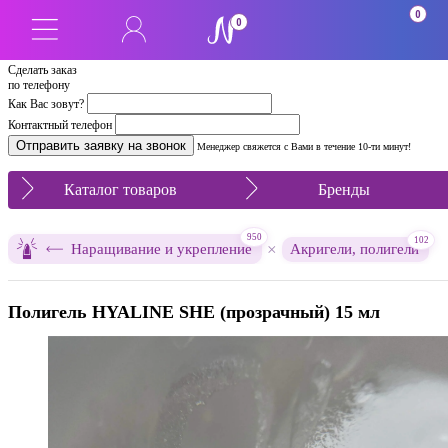
0
0
Сделать заказ
по телефону
Как Вас зовут?
Контактный телефон
Менеджер свяжется с Вами в течение 10-ти минут!
Каталог товаров
Бренды
950
102
×
Наращивание и укрепление
Акригели, полигели
Полигель HYALINE SHE (прозрачный) 15 мл