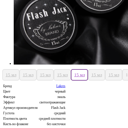
15 мл
15 мл
15 мл
15 мл
15 мл
15 мл
15 мл
1
Бренд
Lakres
Цвет
черный
Фактура
эмаль
Эффект
светоотражающие
Артикул производителя
Flash Jack
Густота
средний
Плотность цвета
средней плотности
Кисть во флаконе
без кисточки