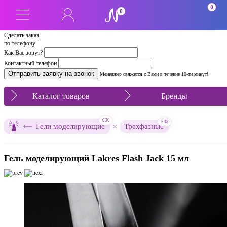
0
0
Сделать заказ
по телефону
Как Вас зовут?
Контактный телефон
Менеджер свяжется с Вами в течение 10-ти минут!
Каталог товаров
Бренды
630
548
×
Гели моделирующие
Трехфазные
Гель моделирующий Lakres Flash Jack 15 мл