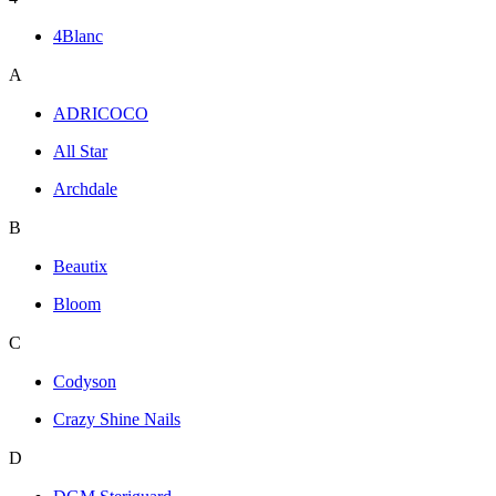
4Blanc
A
ADRICOCO
All Star
Archdale
B
Beautix
Bloom
C
Codyson
Crazy Shine Nails
D