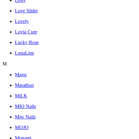
Lesly
Love Slider
Lovely
Lovia Cure
Lucky Rose
LunaLine
M
Major
Marathon
MiLK
MIO Nails
Miw Nails
MOJO
Monami