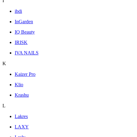
I
ibdi
InGarden
IQ Beauty
IRISK
IVA NAILS
K
Kaizer Pro
Klio
Krashu
L
Lakres
LAXY