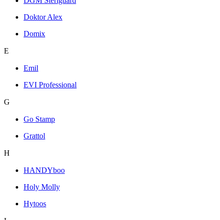
DGM Steriguard
Doktor Alex
Domix
E
Emil
EVI Professional
G
Go Stamp
Grattol
H
HANDYboo
Holy Molly
Hytoos