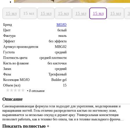
15 мл
15 мл
15 мл
15 мл
15 мл
15 мл
15 мл
3
Бренд
MOJO
Цвет
белый
Фактура
эмаль
Эффект
без эффекта
Артикул производителя
MBG02
Густота
средний
Плотность цвета
средней плотности
Кисть во флаконе
без кисточки
Запах
средний
Фазы
Трехфазный
Коллекция MOJO
Builder gel
Объем (мл)
15
•
0 отзывов
Описание
Самовыравнивающая формула геля подходит для укрепления, моделирования и
наращивания ногтей. Гель отлично распределяется кистью по ногтевому ложе,
выравнивается за несколько секунд и держит арку. Универсальная консистенция
позволяет работать, как в технике без опила, так и в технике выкладного френча…
Показать полностью +