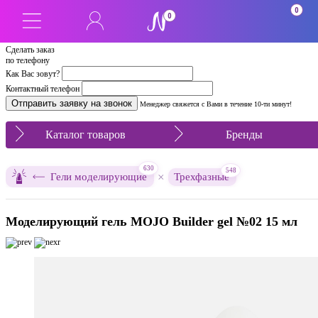
0
0
Сделать заказ
по телефону
Как Вас зовут?
Контактный телефон
Менеджер свяжется с Вами в течение 10-ти минут!
Каталог товаров
Бренды
630
548
×
Гели моделирующие
Трехфазные
Моделирующий гель MOJO Builder gel №02 15 мл