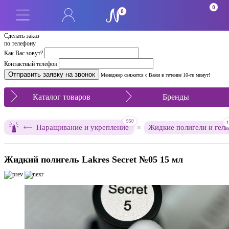
0
0
Сделать заказ
по телефону
Как Вас зовут?
Контактный телефон
Менеджер свяжется с Вами в течение 10-ти минут!
Каталог товаров
Бренды
950
1
×
Наращивание и укрепление
Жидкие полигели и гели
Жидкий полигель Lakres Secret №05 15 мл