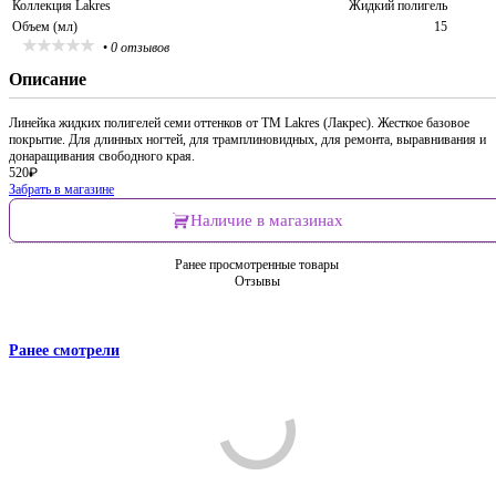
Коллекция Lakres
Жидкий полигель
Объем (мл)
15
•
0 отзывов
Описание
Линейка жидких полигелей семи оттенков от TM Lakres (Лакрес). Жесткое базовое
покрытие. Для длинных ногтей, для трамплиновидных, для ремонта, выравнивания и
донаращивания свободного края.
520
₽
Забрать в магазине
Наличие в магазинах
Ранее просмотренные товары
Отзывы
Ранее смотрели
Comments are disabled
Узнавайте первыми: