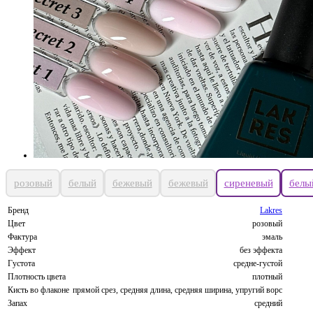
розовый
белый
бежевый
бежевый
сиреневый
белы
Бренд
Lakres
Цвет
розовый
Фактура
эмаль
Эффект
без эффекта
Густота
средне-густой
Плотность цвета
плотный
Кисть во флаконе
прямой срез, средняя длина, средняя ширина, упругий ворс
Запах
средний