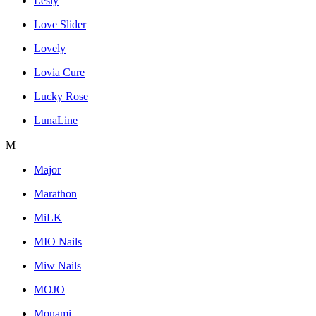
Lesly
Love Slider
Lovely
Lovia Cure
Lucky Rose
LunaLine
M
Major
Marathon
MiLK
MIO Nails
Miw Nails
MOJO
Monami