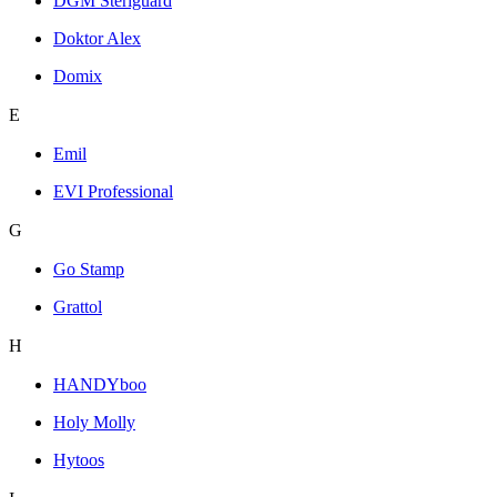
DGM Steriguard
Doktor Alex
Domix
E
Emil
EVI Professional
G
Go Stamp
Grattol
H
HANDYboo
Holy Molly
Hytoos