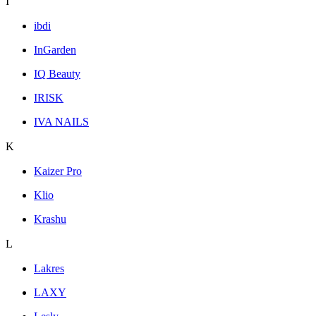
I
ibdi
InGarden
IQ Beauty
IRISK
IVA NAILS
K
Kaizer Pro
Klio
Krashu
L
Lakres
LAXY