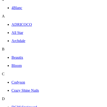
4Blanc
A
ADRICOCO
All Star
Archdale
B
Beautix
Bloom
C
Codyson
Crazy Shine Nails
D