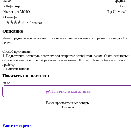
Запах
средний
УФ-фильтр
Есть
Коллекция MOJO
Top Universal
Объем (мл)
8
•
1 отзыв
Описание
Имеет среднюю консистенцию, хорошо самовыравнивается, сохраняет глянец до 4-х
недель.
Способ применения:
1. Подготовить ногтевую пластину под покрытие ногтей гель-лаком. Снять глянцевый
слой при помощи пилки с абразивностью не менее 180 грит. Нанести бескислотный
праймер.
2. Нанести тонкий …
Показать полностью +
389
₽
Наличие в магазинах
Ранее просмотренные товары
Отзывы
Ранее смотрели