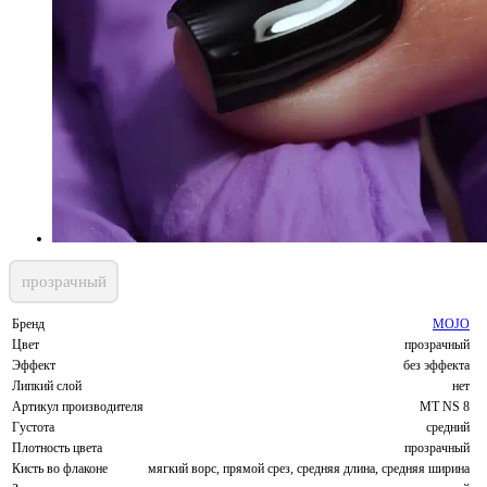
прозрачный
Бренд
MOJO
Цвет
прозрачный
Эффект
без эффекта
Липкий слой
нет
Артикул производителя
MT NS 8
Густота
средний
Плотность цвета
прозрачный
Кисть во флаконе
мягкий ворс, прямой срез, средняя длина, средняя ширина