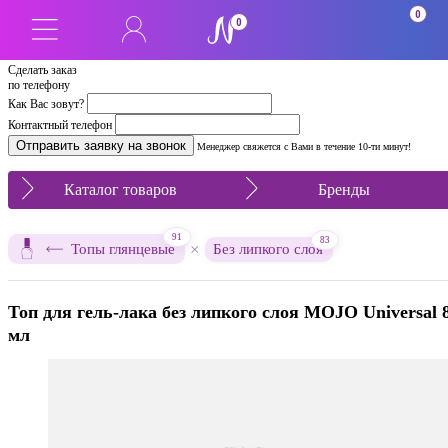
0
0
Сделать заказ
по телефону
Как Вас зовут?
Контактный телефон
Менеджер свяжется с Вами в течение 10-ти минут!
Каталог товаров
Бренды
91
83
×
Топы глянцевые
Без липкого слоя
Топ для гель-лака без липкого слоя MOJO Universal 
мл