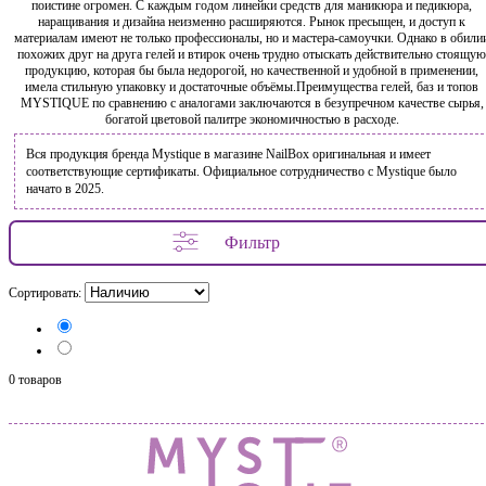
поистине огромен. С каждым годом линейки средств для маникюра и педикюра,
наращивания и дизайна неизменно расширяются. Рынок пресыщен, и доступ к
материалам имеют не только профессионалы, но и мастера-самоучки. Однако в обили
похожих друг на друга гелей и втирок очень трудно отыскать действительно стоящую
продукцию, которая бы была недорогой, но качественной и удобной в применении,
имела стильную упаковку и достаточные объёмы.Преимущества гелей, баз и топов
MYSTIQUE по сравнению с аналогами заключаются в безупречном качестве сырья,
богатой цветовой палитре экономичностью в расходе.
Вся продукция бренда Mystique в магазине NailBox оригинальная и имеет
соответствующие сертификаты. Официальное сотрудничество с Mystique было
начато в 2025.
Фильтр
Сортировать:
0 товаров