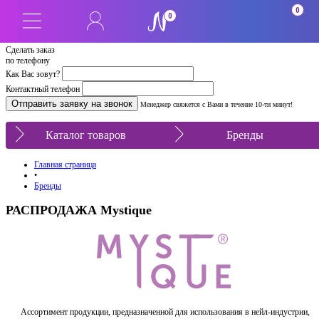
0
0
Сделать заказ
по телефону
Как Вас зовут?
Контактный телефон
Менеджер свяжется с Вами в течение 10-ти минут!
Каталог товаров
Бренды
Главная страница
•
Бренды
РАСПРОДАЖА Mystique
Ассортимент продукции, предназначенной для использования в нейл-индустрии,