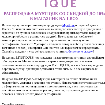
РАСПРОДАЖА MYSTIQUE СО СКИДКОЙ ДО 10
В МАГАЗИНЕ NAILBOX
Искали где купить оригинальную продукцию
Mystique
по лучшей цене в
России? В нашем интернет-магазине вы найдете качественную продукцию с
гарантией от лучших российских и зарубежных производителей, которую
можно приобрести в розницу, со скидкой. Все товары для любителей
маникюра и профессиональных мастеров имеют соответсвующие
сертификаты. Закажите
Mystique
и получите товар в любой уголок России (в
том числе в город ) и в страны СНГ почтой или курьером без предоплаты.
Сделайте покупку и уже сейчас начните копить
собственную скидку
!
Продукты MYSTIQUE® произведены на высокотехнологичном европейском
оборудовании. Мастера ногтевого сервиса неоднократно оставляли
положительные отзывы о продукции MYSTIQUE®, так как базы марки дают
хорошую сцепку, праймеры деликатны, топы сильны, а обезжириватели
эффективны.
Покупая РАСПРОДАЖА от Mystique в интернет-магазине NailBox.ru вы
можете быть уверены в качестве продукции. Наш магазин сотрудничает толь
с официальными поставщиками и производителями, и вся продукция для
ногтей, маникюра и педикюра, ресниц, солярия, шугаринга, депиляции и
остальная, имеет необходимые сертификаты.
Узнавайте первыми: