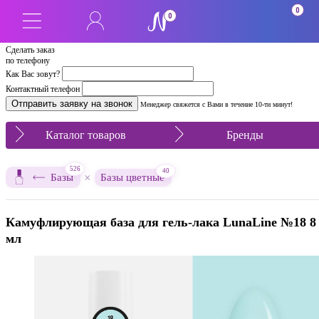
0
0
Сделать заказ
по телефону
Как Вас зовут?
Контактный телефон
Менеджер свяжется с Вами в течение 10-ти минут!
Каталог товаров
Бренды
526
40
×
Базы
Базы цветные
Камуфлирующая база для гель-лака LunaLine №18 8
мл