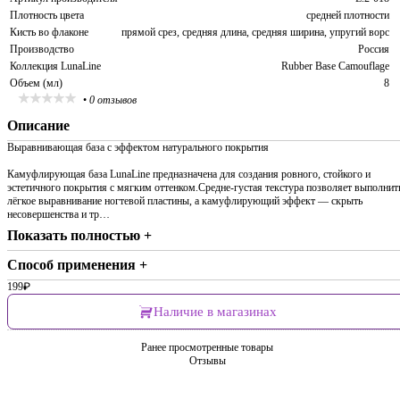
Плотность цвета
средней плотности
Кисть во флаконе
прямой срез, средняя длина, средняя ширина, упругий ворс
Производство
Россия
Коллекция LunaLine
Rubber Base Camouflage
Объем (мл)
8
•
0 отзывов
Описание
Выравнивающая база с эффектом натурального покрытия
Камуфлирующая база LunaLine предназначена для создания ровного, стойкого и
эстетичного покрытия с мягким оттенком.Средне-густая текстура позволяет выполнит
лёгкое выравнивание ногтевой пластины, а камуфлирующий эффект — скрыть
несовершенства и тр…
Показать полностью +
Способ применения +
199
₽
Наличие в магазинах
Ранее просмотренные товары
Отзывы