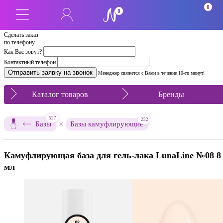
0
0
Сделать заказ
по телефону
Как Вас зовут?
Контактный телефон
Менеджер свяжется с Вами в течение 10-ти минут!
Каталог товаров
Бренды
527
232
×
Базы
Базы камуфлирующие
Камуфлирующая база для гель-лака LunaLine №08 8
мл