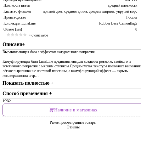
Плотность цвета
средней плотности
Кисть во флаконе
прямой срез, средняя длина, средняя ширина, упругий ворс
Производство
Россия
Коллекция LunaLine
Rubber Base Camouflage
Объем (мл)
8
•
0 отзывов
Описание
Выравнивающая база с эффектом натурального покрытия
Камуфлирующая база LunaLine предназначена для создания ровного, стойкого и
эстетичного покрытия с мягким оттенком.Средне-густая текстура позволяет выполнит
лёгкое выравнивание ногтевой пластины, а камуфлирующий эффект — скрыть
несовершенства и тр…
Показать полностью +
Способ применения +
199
₽
Наличие в магазинах
Ранее просмотренные товары
Отзывы