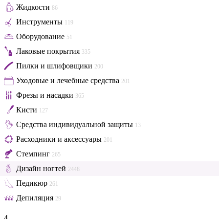
Жидкости
86
Инструменты
119
Оборудование
51
Лаковые покрытия
335
Пилки и шлифовщики
200
Уходовые и лечебные средства
201
Фрезы и насадки
365
Кисти
127
Средства индивидуальной защиты
13
Расходники и аксессуары
201
Стемпинг
265
Дизайн ногтей
2448
Педикюр
261
Депиляция
29
4