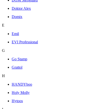
DGM Steriguard
Doktor Alex
Domix
E
Emil
EVI Professional
G
Go Stamp
Grattol
H
HANDYboo
Holy Molly
Hytoos