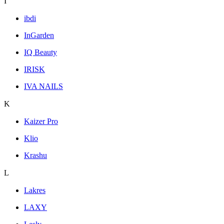
I
ibdi
InGarden
IQ Beauty
IRISK
IVA NAILS
K
Kaizer Pro
Klio
Krashu
L
Lakres
LAXY