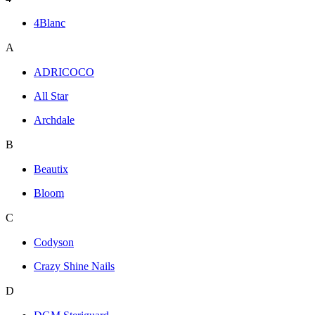
4Blanc
A
ADRICOCO
All Star
Archdale
B
Beautix
Bloom
C
Codyson
Crazy Shine Nails
D