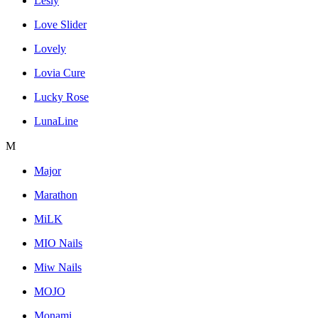
Lesly
Love Slider
Lovely
Lovia Cure
Lucky Rose
LunaLine
M
Major
Marathon
MiLK
MIO Nails
Miw Nails
MOJO
Monami