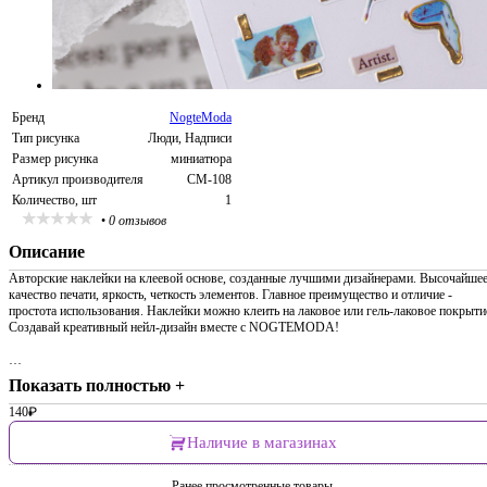
Бренд
NogteModa
Тип рисунка
Люди, Надписи
Размер рисунка
миниатюра
Артикул производителя
CM-108
Количество, шт
1
•
0 отзывов
Описание
Авторские наклейки на клеевой основе, созданные лучшими дизайнерами. Высочайше
качество печати, яркость, четкость элементов. Главное преимущество и отличие -
простота использования. Наклейки можно клеить на лаковое или гель-лаковое покрыти
Создавай креативный нейл-дизайн вместе с NOGTEMODA!
…
Показать полностью +
140
₽
Наличие в магазинах
Ранее просмотренные товары