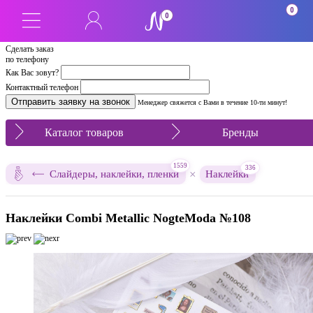
0
0
Сделать заказ
по телефону
Как Вас зовут?
Контактный телефон
Менеджер свяжется с Вами в течение 10-ти минут!
Каталог товаров
Бренды
1559
336
×
Слайдеры, наклейки, пленки
Наклейки
Наклейки Combi Metallic NogteModa №108