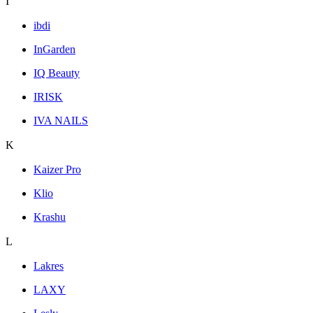
I
ibdi
InGarden
IQ Beauty
IRISK
IVA NAILS
K
Kaizer Pro
Klio
Krashu
L
Lakres
LAXY