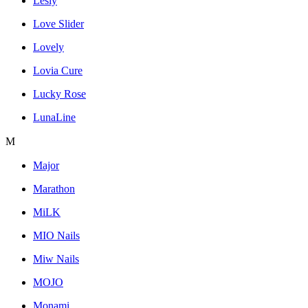
Lesly
Love Slider
Lovely
Lovia Cure
Lucky Rose
LunaLine
M
Major
Marathon
MiLK
MIO Nails
Miw Nails
MOJO
Monami