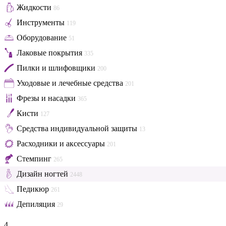
Жидкости
86
Инструменты
119
Оборудование
51
Лаковые покрытия
335
Пилки и шлифовщики
200
Уходовые и лечебные средства
201
Фрезы и насадки
365
Кисти
127
Средства индивидуальной защиты
13
Расходники и аксессуары
201
Стемпинг
265
Дизайн ногтей
2448
Педикюр
261
Депиляция
29
4