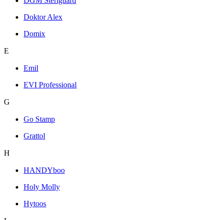
DGM Steriguard
Doktor Alex
Domix
E
Emil
EVI Professional
G
Go Stamp
Grattol
H
HANDYboo
Holy Molly
Hytoos