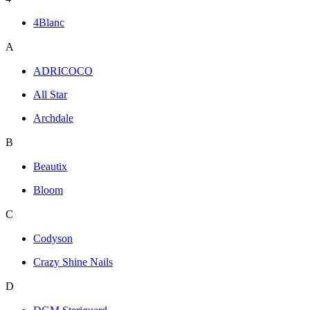
4Blanc
A
ADRICOCO
All Star
Archdale
B
Beautix
Bloom
C
Codyson
Crazy Shine Nails
D