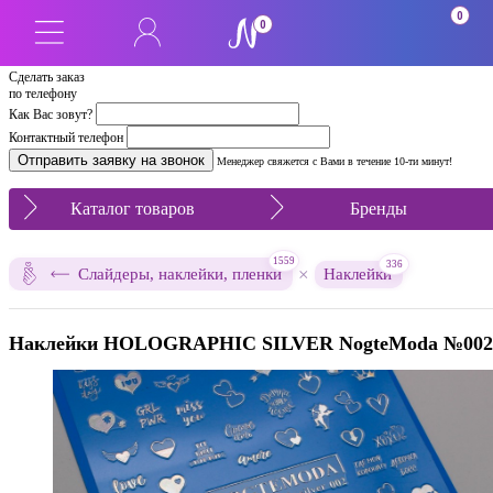
0
0
Сделать заказ
по телефону
Как Вас зовут?
Контактный телефон
Менеджер свяжется с Вами в течение 10-ти минут!
Каталог товаров
Бренды
1559
336
×
Слайдеры, наклейки, пленки
Наклейки
Наклейки HOLOGRAPHIC SILVER NogteModa №002