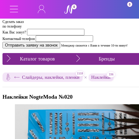
0
0
Сделать заказ
по телефону
Как Вас зовут?
Контактный телефон
Менеджер свяжется с Вами в течение 10-ти минут!
Каталог товаров
Бренды
1559
336
×
Слайдеры, наклейки, пленки
Наклейки
Наклейки NogteModa №020