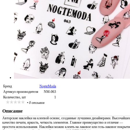
Бренд
NogteModa
Артикул производителя
NM-063
Количество, шт
1
•
0 отзывов
Описание
Авторские наклейки на клеевой основе, созданные лучшими дизайнерами. Высочайше
качество печати, яркость, четкость элементов. Главное преимущество и отличие —
простота использования. Наклейки можно клеить на лаковое или гель-лаковое покрыти