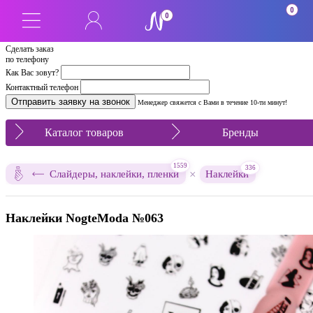
0
0
Сделать заказ
по телефону
Как Вас зовут?
Контактный телефон
Менеджер свяжется с Вами в течение 10-ти минут!
Каталог товаров
Бренды
1559
336
×
Слайдеры, наклейки, пленки
Наклейки
Наклейки NogteModa №063