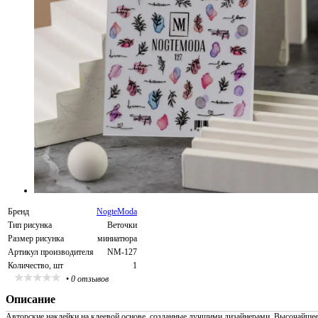
Бренд
NogteModa
Тип рисунка
Веточки
Размер рисунка
миниатюра
Артикул производителя
NM-127
Количество, шт
1
•
0 отзывов
Описание
Авторские наклейки на клеевой основе, созданные лучшими дизайнерами. Высочайше