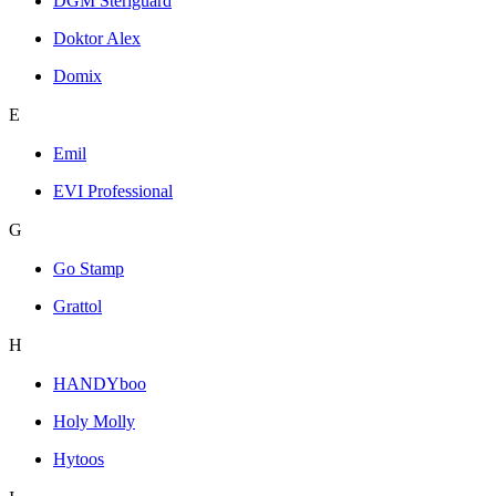
DGM Steriguard
Doktor Alex
Domix
E
Emil
EVI Professional
G
Go Stamp
Grattol
H
HANDYboo
Holy Molly
Hytoos