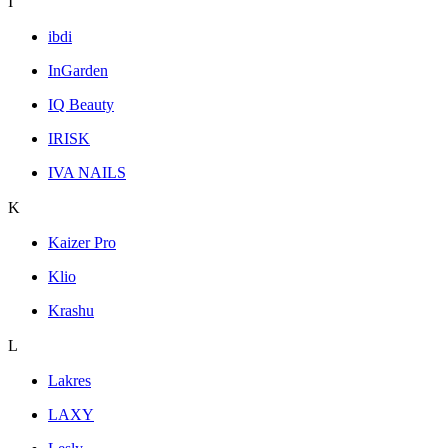
I
ibdi
InGarden
IQ Beauty
IRISK
IVA NAILS
K
Kaizer Pro
Klio
Krashu
L
Lakres
LAXY