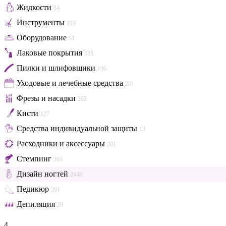
Жидкости
84
Инструменты
119
Оборудование
51
Лаковые покрытия
335
Пилки и шлифовщики
196
Уходовые и лечебные средства
201
Фрезы и насадки
365
Кисти
127
Средства индивидуальной защиты
13
Расходники и аксессуары
201
Стемпинг
265
Дизайн ногтей
2448
Педикюр
261
Депиляция
29
4