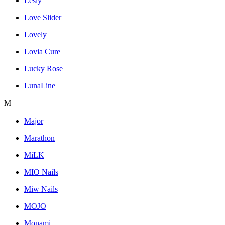
Lesly
Love Slider
Lovely
Lovia Cure
Lucky Rose
LunaLine
M
Major
Marathon
MiLK
MIO Nails
Miw Nails
MOJO
Monami