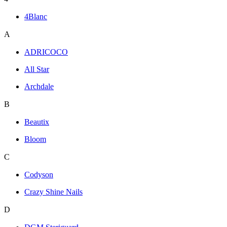
4Blanc
A
ADRICOCO
All Star
Archdale
B
Beautix
Bloom
C
Codyson
Crazy Shine Nails
D