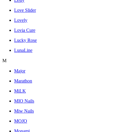
Lesly
Love Slider
Lovely
Lovia Cure
Lucky Rose
LunaLine
M
Major
Marathon
MiLK
MIO Nails
Miw Nails
MOJO
Monami