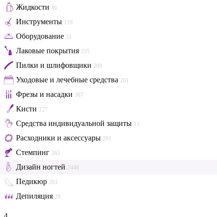
Жидкости
86
Инструменты
119
Оборудование
51
Лаковые покрытия
335
Пилки и шлифовщики
200
Уходовые и лечебные средства
201
Фрезы и насадки
367
Кисти
127
Средства индивидуальной защиты
13
Расходники и аксессуары
201
Стемпинг
265
Дизайн ногтей
2448
Педикюр
261
Депиляция
29
4