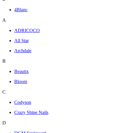
4Blanc
A
ADRICOCO
All Star
Archdale
B
Beautix
Bloom
C
Codyson
Crazy Shine Nails
D