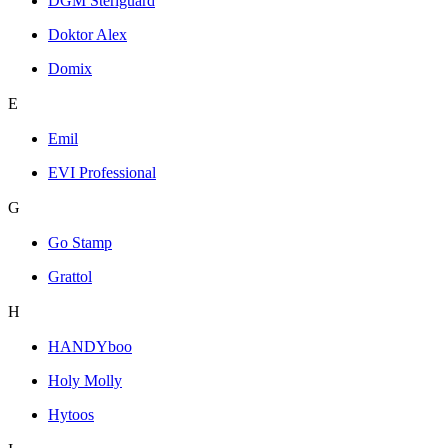
DGM Steriguard
Doktor Alex
Domix
E
Emil
EVI Professional
G
Go Stamp
Grattol
H
HANDYboo
Holy Molly
Hytoos