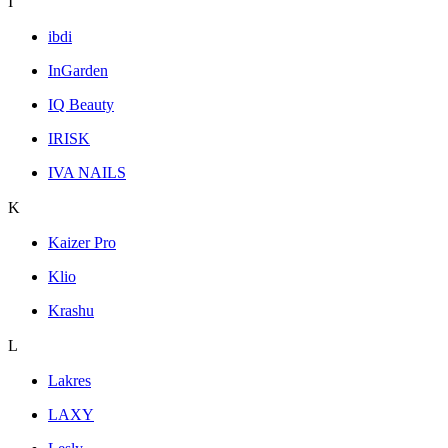
I
ibdi
InGarden
IQ Beauty
IRISK
IVA NAILS
K
Kaizer Pro
Klio
Krashu
L
Lakres
LAXY