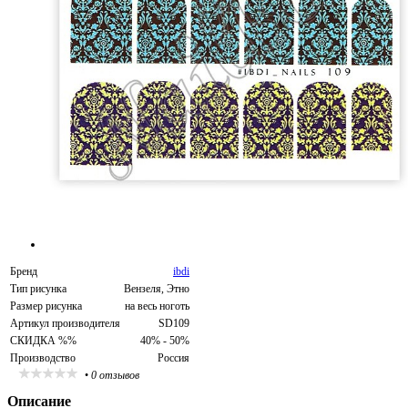
Бренд
ibdi
Тип рисунка
Вензеля, Этно
Размер рисунка
на весь ноготь
Артикул производителя
SD109
СКИДКА %%
40% - 50%
Производство
Россия
•
0 отзывов
Описание