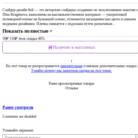
Слайдер-дизайн ibdi — это авторские слайдеры созданные по эксклюзивным макетам 
Dina Ibragimova, выполнены на высококачественном материале — ультратонкой
полимерной пленке на бумажной основе, отличаются насыщенностью цвета и самыми
модными дизайнами. Пленка снимается с подложки путем размачиван…
Показать полностью +
59
₽
110
₽
твоя скидка 46%
Наличие в магазинах
ℹ
На этот товар не распространяется
накопительная
и никакие дополнительные скидки.
Узнайте почему мы запретили скидки на этот товар.
Ранее просмотренные товары
Отзывы
Ранее смотрели
Comments are disabled
Узнавайте первыми: