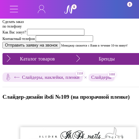
0
0
Сделать заказ
по телефону
Как Вас зовут?
Контактный телефон
Менеджер свяжется с Вами в течение 10-ти минут!
Каталог товаров
Бренды
1559
1088
×
Слайдеры, наклейки, пленки
Слайдеры
Слайдер-дизайн ibdi №109 (на прозрачной пленке)