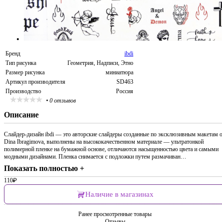
Бренд
ibdi
Тип рисунка
Геометрия, Надписи, Этно
Размер рисунка
миниатюра
Артикул производителя
SD463
Производство
Россия
•
0 отзывов
Описание
Слайдер-дизайн ibdi — это авторские слайдеры созданные по эксклюзивным макетам 
Dina Ibragimova, выполнены на высококачественном материале — ультратонкой
полимерной пленке на бумажной основе, отличаются насыщенностью цвета и самыми
модными дизайнами. Пленка снимается с подложки путем размачиван…
Показать полностью +
110
₽
Наличие в магазинах
Ранее просмотренные товары
Отзывы