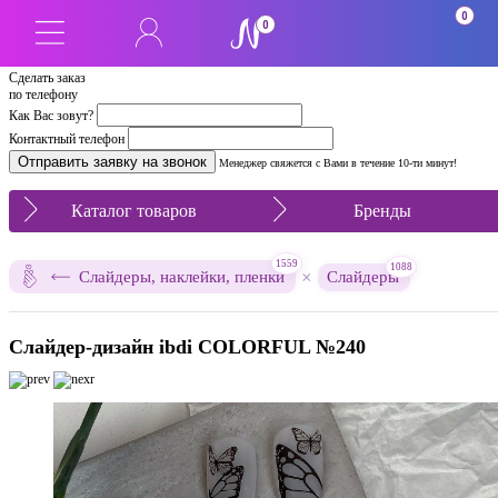
0
0
Сделать заказ
по телефону
Как Вас зовут?
Контактный телефон
Менеджер свяжется с Вами в течение 10-ти минут!
Каталог товаров
Бренды
1559
1088
×
Слайдеры, наклейки, пленки
Слайдеры
Слайдер-дизайн ibdi COLORFUL №240