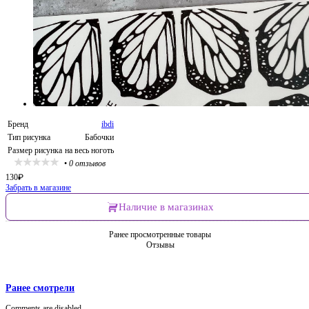
Бренд
ibdi
Тип рисунка
Бабочки
Размер рисунка
на весь ноготь
•
0 отзывов
130
₽
Забрать в магазине
Наличие в магазинах
Ранее просмотренные товары
Отзывы
Ранее смотрели
Comments are disabled