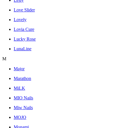
Lesly
Love Slider
Lovely
Lovia Cure
Lucky Rose
LunaLine
M
Major
Marathon
MiLK
MIO Nails
Miw Nails
MOJO
Monami