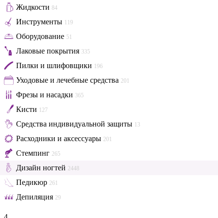
Жидкости
84
Инструменты
119
Оборудование
51
Лаковые покрытия
335
Пилки и шлифовщики
196
Уходовые и лечебные средства
201
Фрезы и насадки
365
Кисти
127
Средства индивидуальной защиты
13
Расходники и аксессуары
201
Стемпинг
265
Дизайн ногтей
2448
Педикюр
261
Депиляция
29
4