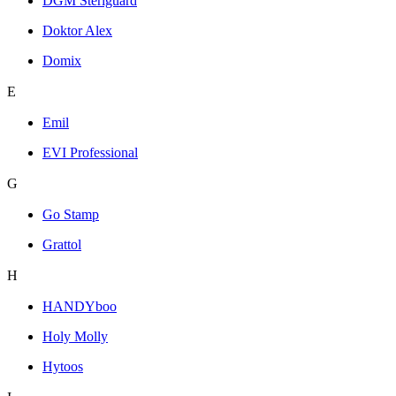
DGM Steriguard
Doktor Alex
Domix
E
Emil
EVI Professional
G
Go Stamp
Grattol
H
HANDYboo
Holy Molly
Hytoos