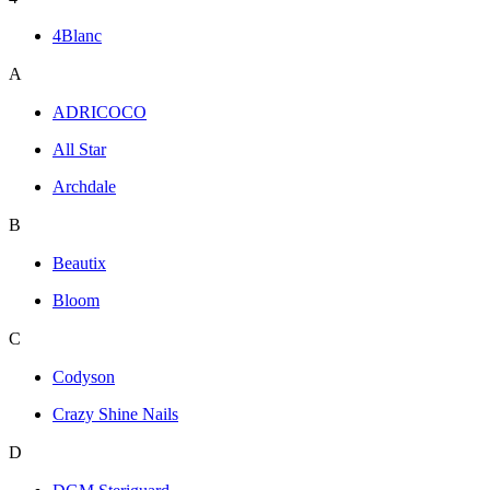
4Blanc
A
ADRICOCO
All Star
Archdale
B
Beautix
Bloom
C
Codyson
Crazy Shine Nails
D