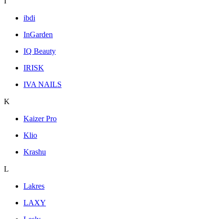
I
ibdi
InGarden
IQ Beauty
IRISK
IVA NAILS
K
Kaizer Pro
Klio
Krashu
L
Lakres
LAXY