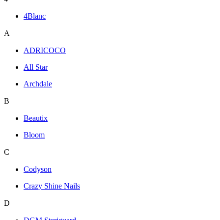
4Blanc
A
ADRICOCO
All Star
Archdale
B
Beautix
Bloom
C
Codyson
Crazy Shine Nails
D