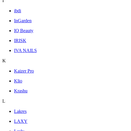
I
ibdi
InGarden
IQ Beauty
IRISK
IVA NAILS
K
Kaizer Pro
Klio
Krashu
L
Lakres
LAXY