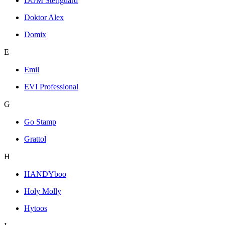
DGM Steriguard
Doktor Alex
Domix
E
Emil
EVI Professional
G
Go Stamp
Grattol
H
HANDYboo
Holy Molly
Hytoos