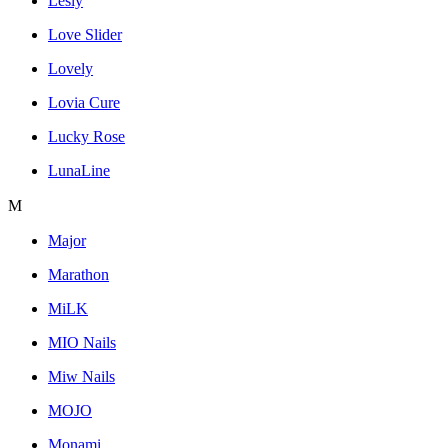
Lesly
Love Slider
Lovely
Lovia Cure
Lucky Rose
LunaLine
M
Major
Marathon
MiLK
MIO Nails
Miw Nails
MOJO
Monami