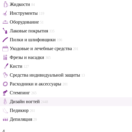
Жидкости
84
Инструменты
119
Оборудование
51
Лаковые покрытия
335
Пилки и шлифовщики
196
Уходовые и лечебные средства
201
Фрезы и насадки
365
Кисти
127
Средства индивидуальной защиты
13
Расходники и аксессуары
201
Стемпинг
265
Дизайн ногтей
2448
Педикюр
261
Депиляция
29
4