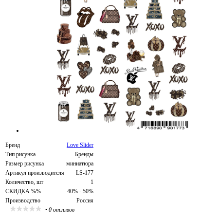
Бренд
Love Slider
Тип рисунка
Бренды
Размер рисунка
миниатюра
Артикул производителя
LS-177
Количество, шт
1
СКИДКА %%
40% - 50%
Производство
Россия
•
0 отзывов