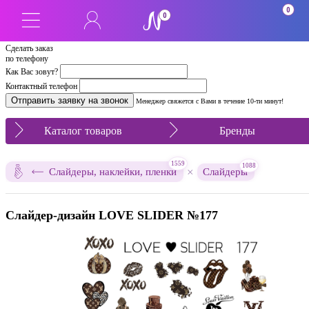
0
0
Сделать заказ
по телефону
Как Вас зовут?
Контактный телефон
Менеджер свяжется с Вами в течение 10-ти минут!
Каталог товаров
Бренды
1559
1088
×
Слайдеры, наклейки, пленки
Слайдеры
Слайдер-дизайн LOVE SLIDER №177