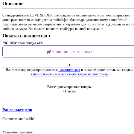
Описание
Слайдер-дизайны LOVE SLIDER преобладают высоким качеством печати, яркостью,
универсальностью и подходят на любой фон благодаря уплотненному слою белил!
Картинки своим размером разработаны специально для того чтобы подходили на ногт
любого размера. Вы можете наносить слайдеры на любые и даже т…
Показать полностью +
59
₽
100
₽
твоя скидка 41%
Наличие в магазинах
ℹ
На этот товар не распространяется
накопительная
и никакие дополнительные скидки.
Узнайте почему мы запретили скидки на этот товар.
Ранее просмотренные товары
Отзывы
Ранее смотрели
Comments are disabled
Узнавайте первыми: