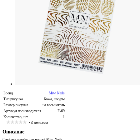
Бренд
Miw Nails
Тип рисунка
Кожа, шкуры
Размер рисунка
на весь ноготь
Артикул производителя
F-69
Количество, шт
1
•
0 отзывов
Описание
Слайдер-дизайн для ногтей Miw Nails