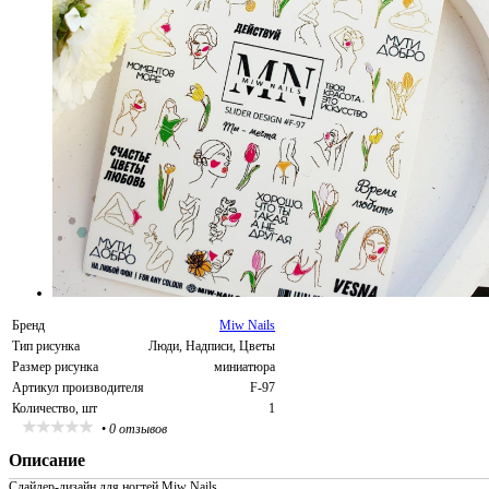
Бренд
Miw Nails
Тип рисунка
Люди, Надписи, Цветы
Размер рисунка
миниатюра
Артикул производителя
F-97
Количество, шт
1
•
0 отзывов
Описание
Слайдер-дизайн для ногтей Miw Nails