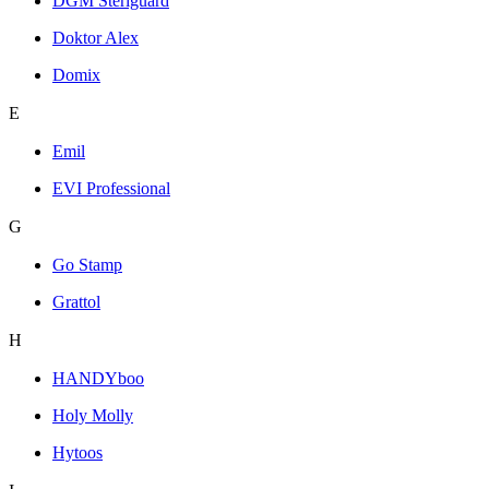
DGM Steriguard
Doktor Alex
Domix
E
Emil
EVI Professional
G
Go Stamp
Grattol
H
HANDYboo
Holy Molly
Hytoos