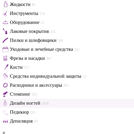
Жидкости
86
Инструменты
119
Оборудование
51
Лаковые покрытия
335
Пилки и шлифовщики
200
Уходовые и лечебные средства
201
Фрезы и насадки
367
Кисти
127
Средства индивидуальной защиты
13
Расходники и аксессуары
201
Стемпинг
265
Дизайн ногтей
2448
Педикюр
261
Депиляция
29
4