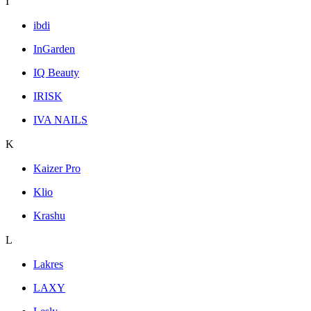
I
ibdi
InGarden
IQ Beauty
IRISK
IVA NAILS
K
Kaizer Pro
Klio
Krashu
L
Lakres
LAXY