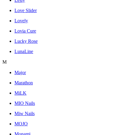
Lesly
Love Slider
Lovely
Lovia Cure
Lucky Rose
LunaLine
M
Major
Marathon
MiLK
MIO Nails
Miw Nails
MOJO
Monami