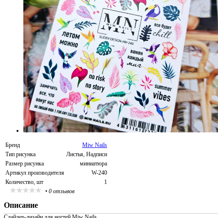
Бренд
Miw Nails
Тип рисунка
Листья, Надписи
Размер рисунка
миниатюра
Артикул производителя
W-240
Количество, шт
1
•
0 отзывов
Описание
Слайдер-дизайн для ногтей Miw Nails