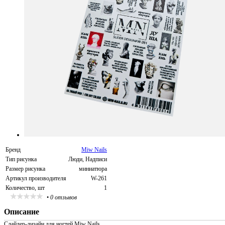
Бренд
Miw Nails
Тип рисунка
Люди, Надписи
Размер рисунка
миниатюра
Артикул производителя
W-261
Количество, шт
1
•
0 отзывов
Описание
Слайдер-дизайн для ногтей Miw Nails