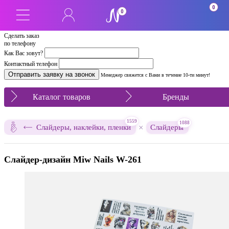
0
0
Сделать заказ
по телефону
Как Вас зовут?
Контактный телефон
Менеджер свяжется с Вами в течение 10-ти минут!
Каталог товаров
Бренды
1559
1088
×
Слайдеры, наклейки, пленки
Слайдеры
Слайдер-дизайн Miw Nails W-261