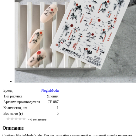
Бренд
NogteModa
Тип рисунка
Япония
Артикул производителя
CF 087
Количество, шт
1
Вес нетто (г)
5
•
0 отзывов
Описание
Слайдер NogteModa Slider Design: создайте уникальный и стильный дизайн на ногтях