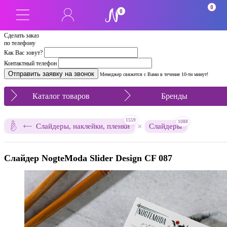
0
0
Сделать заказ
по телефону
Как Вас зовут?
Контактный телефон
Менеджер свяжется с Вами в течение 10-ти минут!
Каталог товаров
Бренды
1559
1088
×
Слайдеры, наклейки, пленки
Слайдеры
Слайдер NogteModa Slider Design CF 087